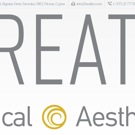
 Ifigenias Street, Strovolos 2003, Nicosia, Cyprus
info@breathcy.com
(+357) 22 777 9