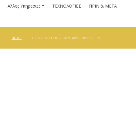
Αλλες Υπηρεσιες
ΤΕΧΝΟΛΟΓΙΕΣ
ΠΡΙΝ & ΜΕΤΑ
HOME
THE KYLIE COOL – CHIN, JAW, CHEEKS, LIPS