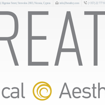
 Ifigenias Street, Strovolos 2003, Nicosia, Cyprus
info@breathcy.com
(+357) 22 777 9