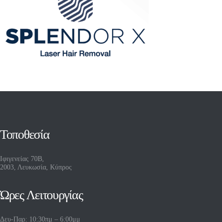
Τοποθεσία
Ιφιγενείας 70Β,
2003, Λευκωσία, Κύπρος
Ώρες Λειτουργίας
Δευ-Παρ: 10:30πμ – 6:00μμ