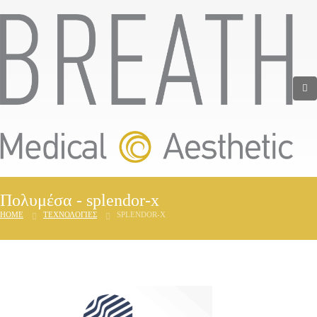
Πολυμέσα - splendor-x
HOME
ΤΕΧΝΟΛΟΓΙΕΣ
SPLENDOR-X