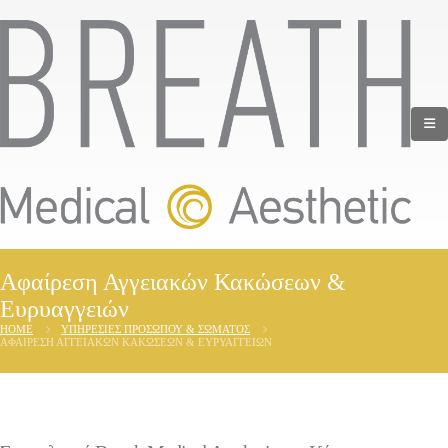
Αφαίρεση Αγγειακών Κακώσεων &
Ευρυαγγειών
HOME
ΥΠΗΡΕΣΊΕΣ ΠΡΟΣΏΠΟΥ & ΣΏΜΑΤΟΣ
ΑΦΑΊΡΕΣΗ ΑΓΓΕΙΑΚΏΝ ΚΑΚΏΣΕΩΝ & ΕΥΡΥΑΓΓΕΙΏΝ