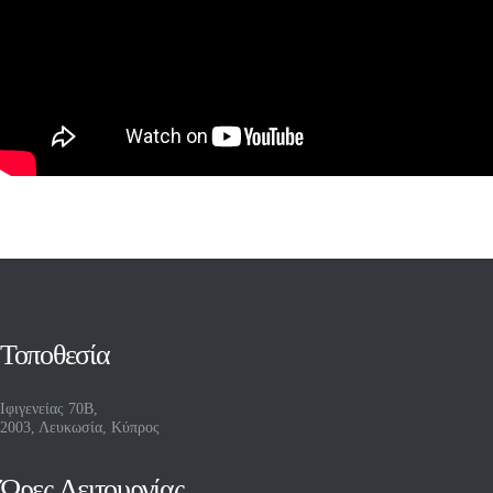
Τοποθεσία
Ιφιγενείας 70Β,
2003, Λευκωσία, Κύπρος
Ώρες Λειτουργίας