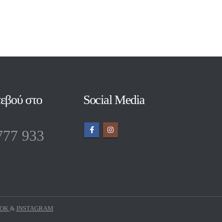
εβού στο
Social Media
777 933
OOK
&
INSTAGRAM