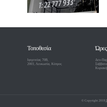
Τοποθεσία
Ώρες
Ιφιγενείας 70Β,
Δευ-Παρ
2003, Λευκωσία, Κύπρος
Σάββατο
Κυριακή
© Copyright 2019
D