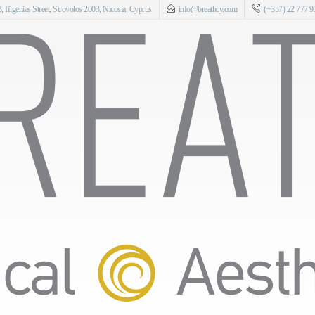
 Ifigenias Street, Strovolos 2003, Nicosia, Cyprus
info@breathcy.com
(+357) 22 777 9