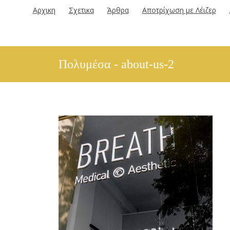
Αρχικη
Σχετικα
Άρθρα
Αποτρίχωση με Λέιζερ
Πολυμέσα - about-us-2