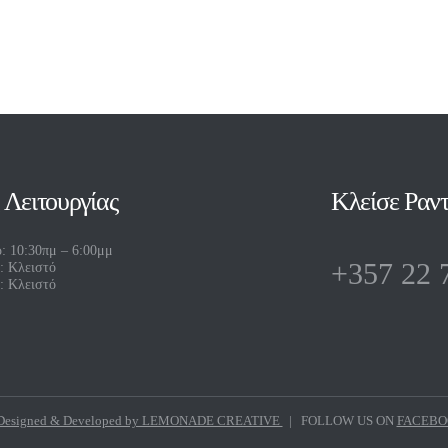
 Λειτουργίας
Κλείσε Ραντ
: 10:30πμ – 6:00μμ
+357 22 
: Κλειστό
: Κλειστό
esigned & Developed by LEMONADE CREATIVE
| FOLLOW US ON
FACEB