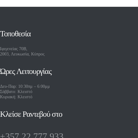
Τοποθεσία
Ιφιγενείας 70Β,
2003, Λευκωσία, Κύπρος
Ώρες Λειτουργίας
Δευ-Παρ: 10:30πμ – 6:00μμ
Σάββατο: Κλειστό
Κυριακή: Κλειστό
Κλείσε Ραντεβού στο
+357 22 777 933