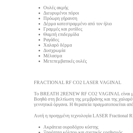
Ουλές ακμής
Διευρυμένοι πόροι
Πρόωρη γήρανση
Δέρμα κατεστραμμένο από τον ήλιο
Γραμμές και ρυτίδες
Θαμπή επιδερμίδα
Ραγάδες
Χαλαρό δέρμα
Δυσχρωμία
Μέλασμα
Μετεπεμβατικές ουλές
FRACTIONAL RF CO2 LASER VAGINAL
Το BREATH 2RENEW RF CO2 VAGINAL είναι μια μη 
Βοηθά στη βελτίωση της μεμβράνης και της χαλαρότ
γεννητικά όργανα. Η θεραπεία πραγματοποιείται απ
Αυτή η προηγμένη τεχνολογία LASER Fractional RF
Ακράτεια ουροδόχου κύστης
Ξηρότητα κόλπου και σχετικός ερεθισμός