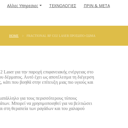
Αλλες Υπηρεσιες
ΤΕΧΝΟΛΟΓΙΕΣ
ΠΡΙΝ & ΜΕΤΑ
HOME
FRACTIONAL RF CO2 LASER ΠΡΟΣΩΠΟ+ΣΩΜΑ
er για την παροχή επιφανειακής ενέργειας στο
ου δέρματος. Αυτό έχει ως αποτέλεσμα τη διέγερση
 κάτι που βοηθά στην επίτευξη μιας πιο υγιούς και
 κατάλληλο για τους περισσότερους τύπους
άτων. Μπορεί να χρησιμοποιηθεί για να βελτιώσει
και στη θεραπεία των ραγάδων και του χαλαρού