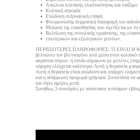
Απώλεια κολπικής ελαστικότητας και σφίξιμο
Κολπική ατροφία
Επώδυνη σεξουαλική επαφή
Φλεγμονώδης δερματική διαταραχή του αιδοίο
Μείωση της ευαισθησίας που σχετίζεται με τη
Βελτίωση της συνολικής εμφάνισης, της ελαστι
εσωτερικών και εξωτερικών χειλέων.
ΠΕΡΙΣΣΟΤΕΡΕΣ ΠΛΗΡΟΦΟΡΙΕΣ: ΤΙ ΕΙΝΑΙ Η θεραπε
βελτιώνει τον βλεννογόνο ιστό μέσα στον κολπικό 
ακράτεια ούρων, η οποία σύμφωνα με μελέτες επηρ
ούρηση ελέγχεται καλύτερα. Αυτή η θεραπεία μπορε
Αυτή η θεραπεία είναι ανώδυνη και υπάρχει ελάχισ
και η ανάρρωση προχωρά γρήγορα. Συνιστάται να φο
για λίγες ημέρες μετά.
Συνήθως 3 συνεδρίες με απόσταση τεσσάρων εβδομά