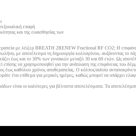
υ
 σεξουαλική επαφή
κότητας και της ευαισθησίας των
ία με λέιζερ BREATH 2RENEW Fractional RF CO2; Η επιφανειακή 
σωλήνα, με αποτέλεσμα τη δημιουργία κολλαγόνου, αυξάνοντας το πάχ
εάζει έως και το 30% των γυναικών μεταξύ 30 και 60 ετών. Ως αποτέ
ί επίσης να χρησιμοποιηθεί για την ανάπλαση της επιφάνειας του δέρ
τος έως καθόλου χρόνος αποθεραπείας. Ο κόλπος/αιδοίο ανταποκρίνετ
ράτε ένα επίθεμα για μερικές ημέρες, καθώς μπορεί να υπάρχει ελαφρ
δων είναι οι καλύτερες για βέλτιστα αποτελέσματα. Τα αποτελέσματα