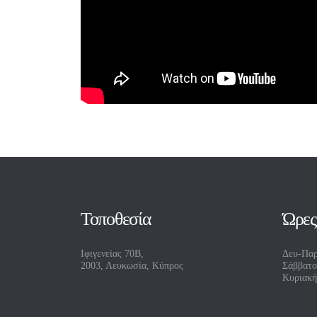
Τοποθεσία
Ώρες
Ιφιγενείας 70Β,
Δευ-Παρ
2003, Λευκωσία, Κύπρος
Σάββατο
Κυριακή