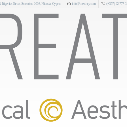
 Ifigenias Street, Strovolos 2003, Nicosia, Cyprus
info@breathcy.com
(+357) 22 777 9