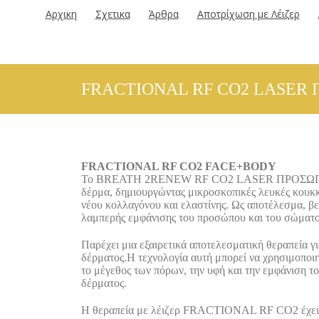
Αρχικη
Σχετικα
Άρθρα
Αποτρίχωση με Λέιζερ
FRACTIONAL RF CO2 LASER
FRACTIONAL RF CO2 FACE+BODY
Το BREATH 2RENEW RF CO2 LASER ΠΡΟΣΩΠΟ & ΣΩΜΑ
δέρμα, δημιουργώντας μικροσκοπικές λευκές κουκκ
νέου κολλαγόνου και ελαστίνης. Ως αποτέλεσμα, βελ
λαμπερής εμφάνισης του προσώπου και του σώματο
Παρέχει μια εξαιρετικά αποτελεσματική θεραπεία γ
δέρματος.Η τεχνολογία αυτή μπορεί να χρησιμοποιη
το μέγεθος των πόρων, την υφή και την εμφάνιση τ
δέρματος.
Η θεραπεία με λέιζερ FRACTIONAL RF CO2 έχει ά