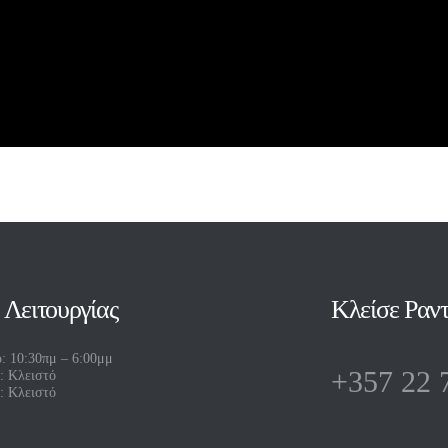
 Λειτουργίας
Κλείσε Ραντ
: 10:30πμ – 6:00μμ
+357 22 
: Κλειστό
: Κλειστό