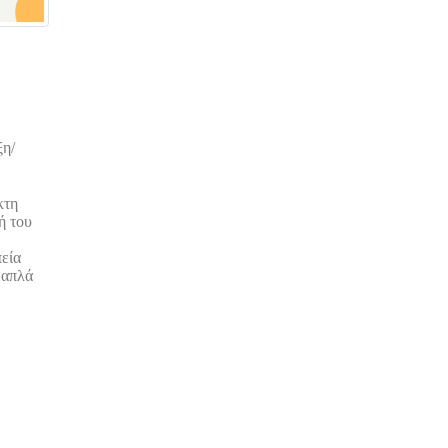
ξη/
κτη
ή του
πεία
 απλά