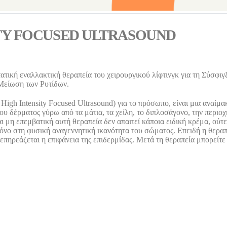
ITY FOCUSED ULTRASOUND
ατική εναλλακτική θεραπεία του χειρουργικού λίφτινγκ για τη Σύσφιγ
Μείωση των Ρυτίδων.
h Intensity Focused Ultrasound) για το πρόσωπο, είναι μια αναίμα
υ δέρματος γύρω από τα μάτια, τα χείλη, το διπλοσάγονο, την περιοχ
ι μη επεμβατική αυτή θεραπεία δεν απαιτεί κάποια ειδική κρέμα, ούτε
μόνο στη φυσική αναγεννητική ικανότητα του σώματος. Επειδή η θερα
επηρεάζεται η επιφάνεια της επιδερμίδας. Μετά τη θεραπεία μπορείτε