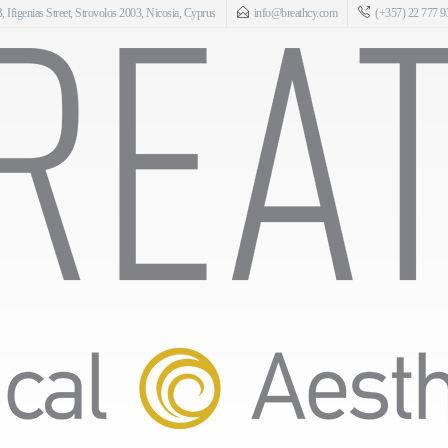
 Ifigenias Street, Strovolos 2003, Nicosia, Cyprus
info@breathcy.com
(+357) 22 777 9