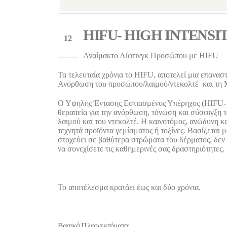
HIFU- HIGH INTENS
12
Μαρ
Αναίμακτο Λίφτινγκ Προσώπου με HIFU
Τα τελευταία χρόνια το HIFU, αποτελεί μια επαναστ
Ανόρθωση του προσώπου/λαιμού/ντεκολτέ και τη 
Ο Υψηλής Έντασης Εστιασμένος Υπέρηχος (HIFU- Hig
θεραπεία για την ανόρθωση, τόνωση και σύσφιγξη το
λαιμού και του ντεκολτέ. Η καινοτόμος, ανώδυνη κα
τεχνητά προϊόντα γεμίσματος ή τοξίνες. Βασίζεται 
στοχεύει σε βαθύτερα στρώματα του δέρματος, δεν 
να συνεχίσετε τις καθημερινές σας δραστηριότητες.
Το αποτέλεσμα κρατάει έως και δύο χρόνια.
Βασικά Πλεονεκτήματα: